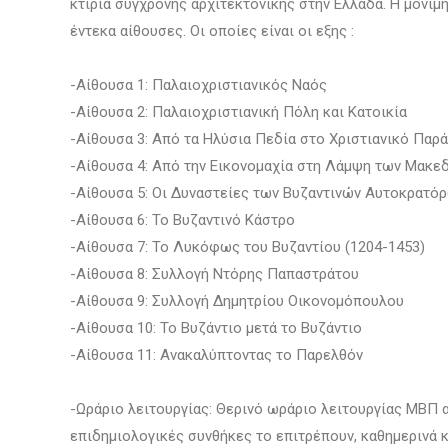
κτίρια σύγχρονης αρχιτεκτονικής στην Ελλάδα. Η μόνιμ
έντεκα αίθουσες. Οι οποίες είναι οι εξης :
-Αίθουσα 1: Παλαιοχριστιανικός Ναός
-Αίθουσα 2: Παλαιοχριστιανική Πόλη και Κατοικία
-Αίθουσα 3: Από τα Ηλύσια Πεδία στο Χριστιανικό Παρ
-Αίθουσα 4: Από την Εικονομαχία στη Λάμψη των Μακε
-Αίθουσα 5: Οι Δυναστείες των Βυζαντινών Αυτοκρατό
-Αίθουσα 6: Το Βυζαντινό Κάστρο
-Αίθουσα 7: Το Λυκόφως του Βυζαντίου (1204-1453)
-Αίθουσα 8: Συλλογή Ντόρης Παπαστράτου
-Αίθουσα 9: Συλλογή Δημητρίου Οικονομόπουλου
-Αίθουσα 10: Το Βυζάντιο μετά το Βυζάντιο
-Αίθουσα 11: Ανακαλύπτοντας το Παρελθόν
-Ωράριο λειτουργίας: Θερινό ωράριο λειτουργίας ΜΒΠ 
επιδημιολογικές συνθήκες το επιτρέπουν, καθημερινά κα