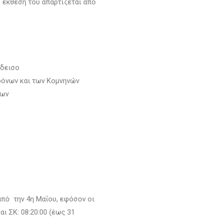
η έκθεση του απαρτίζεται από
άδεισο
δόνων και των Κομνηνών
ρων
από την 4η Μαΐου, εφόσον οι
ι ΣΚ: 08:20:00 (έως 31