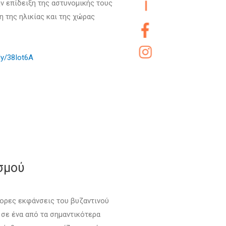
 επίδειξη της αστυνομικής τους
η της ηλικίας και της χώρας
.ly/38Iot6A
σμού
φορες εκφάνσεις του βυζαντινού
 σε ένα από τα σημαντικότερα