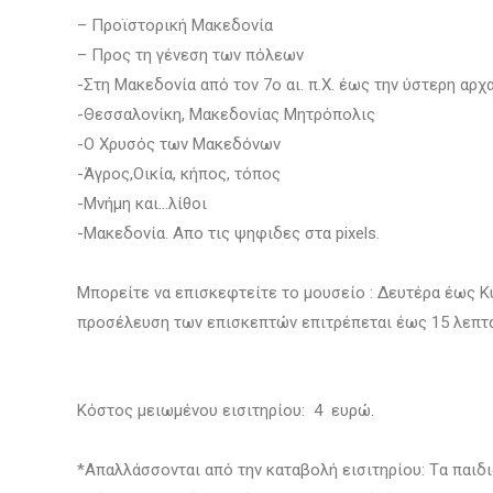
– Προϊστορική Μακεδονία
– Προς τη γένεση των πόλεων
-Στη Μακεδονία από τον 7ο αι. π.Χ. έως την ύστερη αρχ
-Θεσσαλονίκη, Μακεδονίας Μητρόπολις
-Ο Χρυσός των Μακεδόνων
-Άγρος,Οικία, κήπος, τόπος
-Μνήμη και…λίθοι
-Μακεδονία. Απο τις ψηφιδες στα pixels.
Μπορείτε να επισκεφτείτε το μουσείο : Δευτέρα έως Κυ
προσέλευση των επισκεπτών επιτρέπεται έως 15 λεπτά 
Κόστος μειωμένου εισιτηρίου: 4 ευρώ.
*Απαλλάσσονται από την καταβολή εισιτηρίου: Tα παιδιά