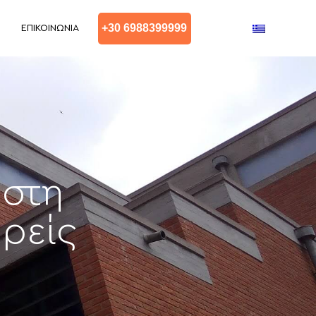
+30 6988399999
ΕΠΙΚΟΙΝΩΝΊΑ
 στη
ρείς