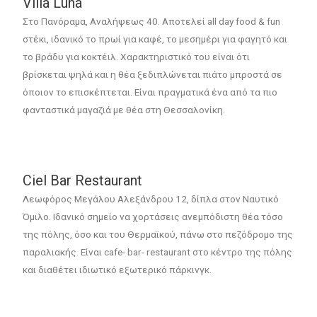
Villa Luna
Στο Πανόραμα, Αναλήψεως 40. Αποτελεί all day food & fun
στέκι, ιδανικό το πρωί για καφέ, το μεσημέρι για φαγητό και
το βράδυ για κοκτέιλ. Χαρακτηριστικό του είναι ότι
βρίσκεται ψηλά και η θέα ξεδιπλώνεται πιάτο μπροστά σε
όποιον το επισκέπτεται. Είναι πραγματικά ένα από τα πιο
φανταστικά μαγαζιά με θέα στη Θεσσαλονίκη.
Ciel Bar Restaurant
Λεωφόρος Μεγάλου Αλεξάνδρου 12, δίπλα στον Ναυτικό
Όμιλο. Ιδανικό σημείο να χορτάσεις ανεμπόδιστη θέα τόσο
της πόλης, όσο και του Θερμαϊκού, πάνω στο πεζόδρομο της
παραλιακής. Είναι cafe- bar- restaurant στο κέντρο της πόλης
και διαθέτει ιδιωτικό εξωτερικό πάρκινγκ.